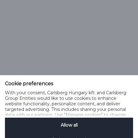
Olvass tovább angol nyelven
Cookie preferences
Carlsberg Hungary Kft.
With your consent, Carlsberg Hungary kft. and Carlsberg
2040 Budaörs, Neumann János u. 3.
Group Entities would like to use cookies to enhance
Magyarország
website functionality, personalize content, and deliver
targeted advertising. This includes sharing your personal
vevoszolgalat@carlsberg.hu
data with our partners. Use "Manage cookies" to change
your consent preferences anytime. See our
Cookie
Allow all
Notification
&
Privacy Notification
for details.
Kezelje a sütiket
Cookie Szabályzat
Jogi Feltételek