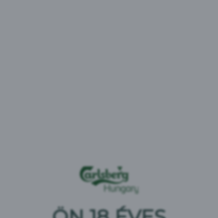
Szakértőkkel, partnerekkel és helyi közösségekkel való
együttműködés a felelős döntések lehetővé tétele és a
káros alkoholfogyasztás megelőzése érdekében
ÖN 18 ÉVES