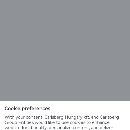
ZERO BALESET A VÁLLALATI KULTÚRÁBAN
Munkatársaink egészségének és biztonságának
védelme minden munkatevékenység során alapvető
érték vállalkozásunk működtetésében. Hiszünk abban,
hogy minden baleset megelőzhető, és hogy a
balesetmentes kultúra elengedhetetlen a biztonságos
munkakörnyezethez.
Cookie preferences
Carlsberg Hungary Kft.
With your consent, Carlsberg Hungary kft. and Carlsberg
2040 Budaörs, Neumann János u. 3.
Group Entities would like to use cookies to enhance
Magyarország
website functionality, personalize content, and deliver