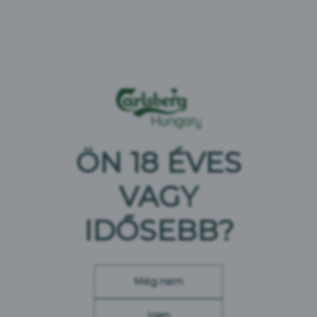
AZ EGÉSZSÉG ÉS A BIZTONSÁG PRIORITÁSSÁ
TÉTELE
Az egészség és biztonság prioritássá tétele minden
csapattagunk számára erős és hiteles vezetőségi,
elkötelezettségi és visszajelzési programok, valamint
hatékony egészségvédelmi és biztonsági kommunikáció
ÖN 18 ÉVES
révén
VAGY
IDŐSEBB?
Még nem
Igen