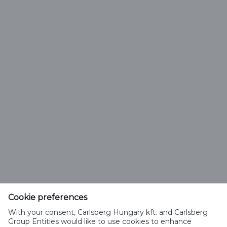
ZERO FELELŐTLEN ALKOHOLFOGYASZTÁS
Továbbra is teljesítjük a Together Towards ZERO
kötelezettségvállalásainkat, beleértve a felelősségteljes
magatartás ösztönzését márkáinkon,
csomagolásunkon és helyi együttműködéseinken
keresztül. De nem érjük be ennyivel.
Cookie preferences
Carlsberg Hungary Kft.
With your consent, Carlsberg Hungary kft. and Carlsberg
2040 Budaörs, Neumann János u. 3.
Group Entities would like to use cookies to enhance
Magyarország