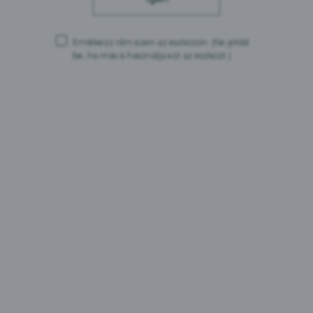
Emlékezz rám ezen az eszközön.
(Ne jelöld
be, ha más is használja ezt az eszközt.)
FOLYAMATOS FEJLŐDÉS
Egészségügyi és biztonsági teljesítményünk
folyamatos fejlesztése a foglalkozási kockázatoknak
való kitettség csökkentésével
BALESETMENTES VÁLLALATI