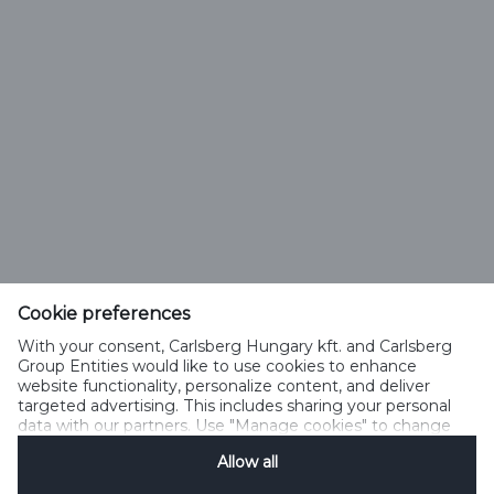
Keresés
Típus
Cookie preferences
Carlsberg Hungary Kft.
With your consent, Carlsberg Hungary kft. and Carlsberg
2040 Budaörs, Neumann János u. 3.
Group Entities would like to use cookies to enhance
Magyarország
website functionality, personalize content, and deliver
targeted advertising. This includes sharing your personal
vevoszolgalat@carlsberg.hu
data with our partners. Use "Manage cookies" to change
your consent preferences anytime. See our
Cookie
Allow all
Notification
&
Privacy Notification
for details.