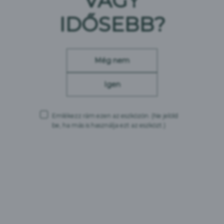
VAGY
csak akkor élj velük, ha a 18. életévedet betöltötted, és
IDŐSEBB?
nem vagy várandós.
Még nem
Tápérték
100ml termékben
Igen
kJ
175,8
Emlékezz rám ezen az eszközön.
(Ne jelöld
kCal
42
be, ha más is használja ezt az eszközt.)
Zsír
–
Szénhidrát
2,97
Cukor
0,33
Fehérje
0,4
Só
0,01