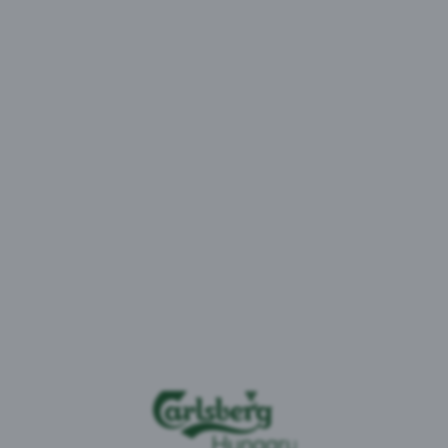
Szerbia
Származás:
2006
Kezdet:
Az 1664 Blanc egy könnyed, citrusos, frissítő ízű bú
világszerte egy kis csavart visz a sörfogyasztás pill
citrusnak és koriandernek köszönheti, melyet a kiv
egészítenek ki.
Egyedi megjelenése és íze hűen tükrözi a francia vil
az egyedi kék üvegnek köszönheti.
A Carlsbergnél szívügyünk a felelős alkoholfogyasztás
mértékkel, az arra alkalmas körülmények között élve
követően ne vezess autót, és csak akkor élj velük, ha
várandós.