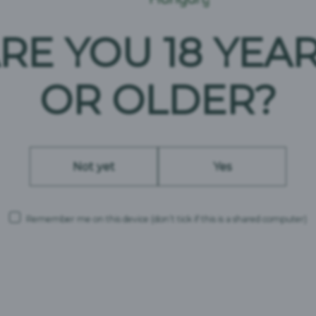
RE YOU 18 YEA
Tápérték
100ml termékben
OR OLDER?
kJ
175,8
kCal
42
Zsír
–
Szénhidrát
2,97
Not yet
Yes
Cukor
0,33
Fehérje
0,4
Só
0,01
Remember me on this device
(don’t tick if this is a shared computer)